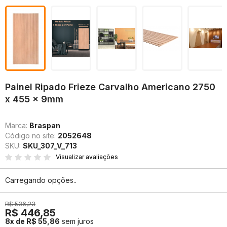
Painel Ripado Frieze Carvalho Americano 2750
x 455 x 9mm
Marca:
Braspan
Código no site:
2052648
SKU:
SKU_307_V_713
Visualizar avaliações
Carregando opções..
R$ 536,23
R$ 446,85
8x de R$ 55,86
sem juros