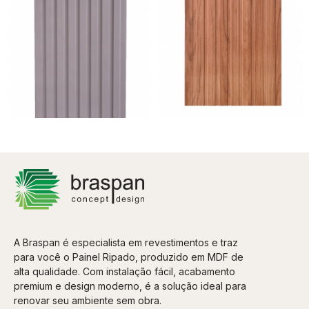
Painel Ripado Frieze Cinza
Painel Ripado Frieze
2750 x 455 x 9mm
Nogueira 2750 x 455 x 9mm
A partir
A partir de
R$ 536,23
R$ 525,00
R$ 436,80
8x de R$ 67,03
sem juros
8x de R$ 54,60
sem juros
A Braspan é especialista em revestimentos e traz
para você o Painel Ripado, produzido em MDF de
alta qualidade. Com instalação fácil, acabamento
premium e design moderno, é a solução ideal para
renovar seu ambiente sem obra.