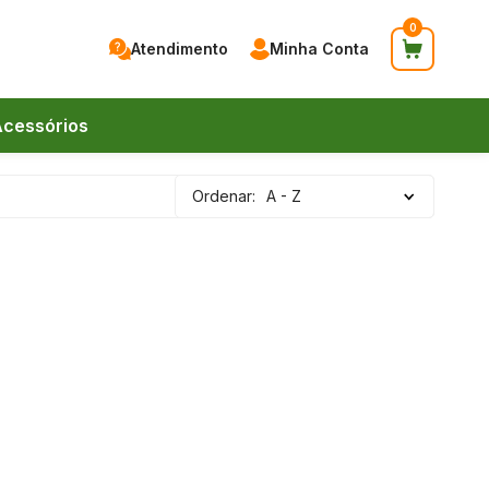
0
Atendimento
Minha Conta
cessórios
Ordenar:
A - Z
41) 9 9744-0083
41) 9 9744-0083
endas@braspanmdf.com.br
nstagram