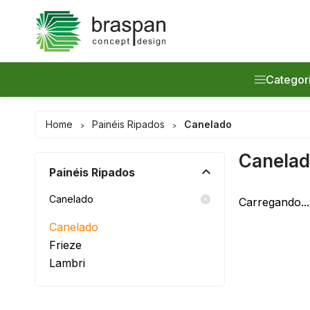
Categor
Promoção
Home
Painéis Ripados
Canelado
>
>
Painéis Ri
Canela
Painéis Ripados
Prateleira
Canelado
Carregando...
Acessório
Canelado
Frieze
Lançamen
Lambri
Serviços