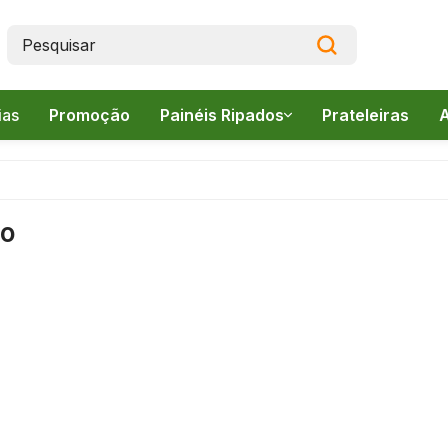
ias
Promoção
Painéis Ripados
Prateleiras
A
Canelado
Frieze
pados
do
Lambri
s
(
(
s
v
tos
I