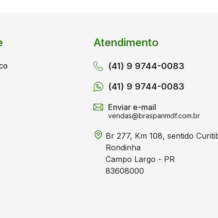
F
Y
e
Atendimento
co
(41) 9 9744-0083
(41) 9 9744-0083
Enviar e-mail
vendas@braspanmdf.com.br
Br 277, Km 108, sentido Curiti
Rondinha
Campo Largo - PR
83608000