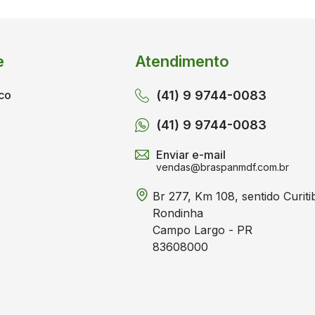
F
Y
e
Atendimento
co
(41) 9 9744-0083
(41) 9 9744-0083
Enviar e-mail
vendas@braspanmdf.com.br
Br 277, Km 108, sentido Curiti
Rondinha
Campo Largo - PR
83608000