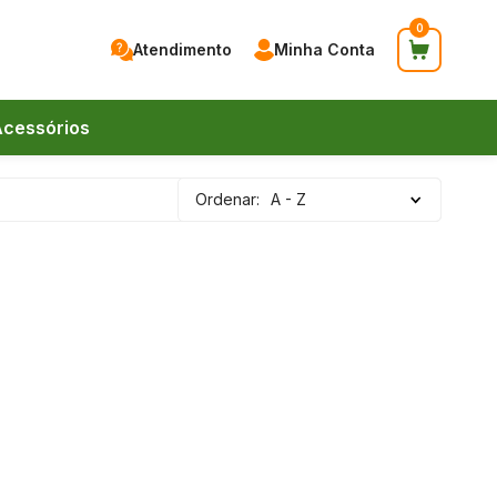
0
Atendimento
Minha Conta
cessórios
Ordenar:
A - Z
41) 9 9744-0083
41) 9 9744-0083
endas@braspanmdf.com.br
nstagram