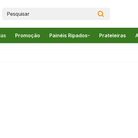
ias
Promoção
Painéis Ripados
Prateleiras
A
Canelado
Frieze
pados
Lambri
s
(
(
s
v
tos
I