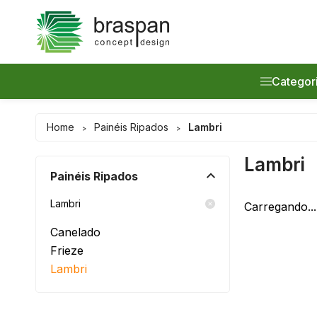
Categor
Promoção
Home
Painéis Ripados
Lambri
>
>
Painéis Ri
Lambri
Painéis Ripados
Prateleira
Lambri
Carregando...
Acessório
Canelado
Frieze
Lançamen
Lambri
Serviços