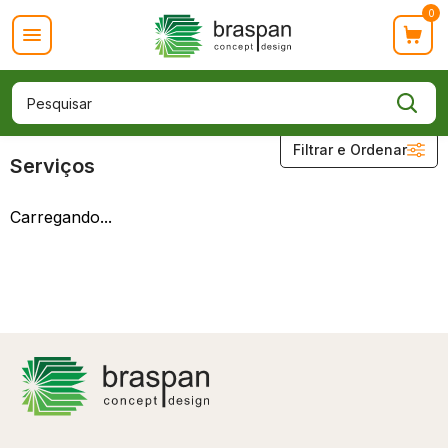
0
Categorias
Serviços
Filtrar e Ordenar
Promoção
Serviços
Painéis Ripados
Prateleiras
Carregando...
Acessórios
Lançamentos
Serviços
Ordenar
A - Z
Z - A
Menor Preço
Maior Preço
Mais Vendidos
Mais Acessados
Novidades