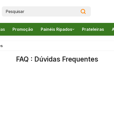
ias
Promoção
Painéis Ripados
Prateleiras
A
Canelado
es
Frieze
pados
FAQ : Dúvidas Frequentes
Lambri
s
(
(
s
v
tos
I