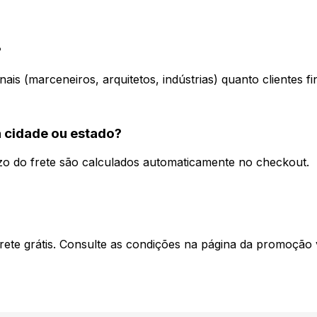
F
Y
?
ais (marceneiros, arquitetos, indústrias) quanto clientes fin
 cidade ou estado?
zo do frete são calculados automaticamente no checkout.
te grátis. Consulte as condições na página da promoção v