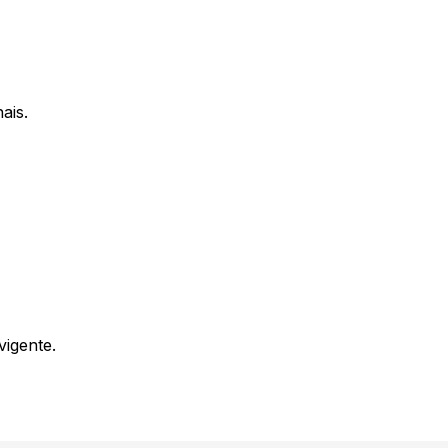
acebook
outube
ais.
igente.