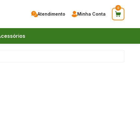
0
Atendimento
Minha Conta
cessórios
41) 9 9744-0083
41) 9 9744-0083
endas@braspanmdf.com.br
nstagram