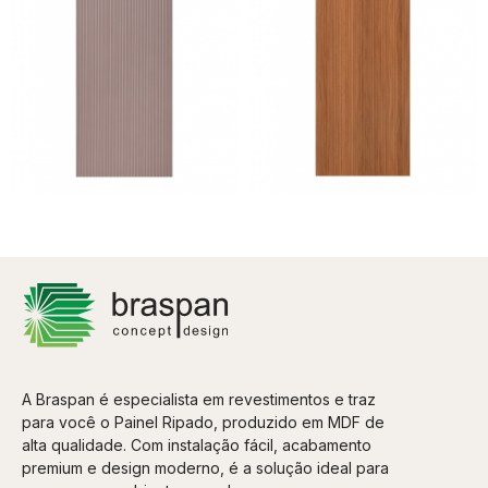
Painel Ripado
Painel Ripado
Canelado/Ondulado Cinza
Canelado/Ondulado Louro
2750 x 445 x 9mm
Freijo 2750 x 445 x 9mm
A partir de
A partir de
R$ 658,13
R$ 658,13
8x de R$ 82,27
sem juros
8x de R$ 82,27
sem juros
A Braspan é especialista em revestimentos e traz
para você o Painel Ripado, produzido em MDF de
alta qualidade. Com instalação fácil, acabamento
premium e design moderno, é a solução ideal para