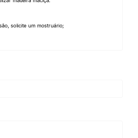
ilizar madeira maciça.
ão, solicite um mostruário;