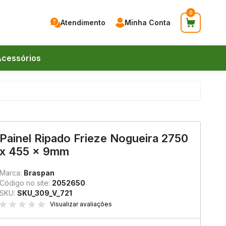
0
Atendimento
Minha Conta
cessórios
41) 9 9744-0083
Painel Ripado Frieze Nogueira 2750
x 455 x 9mm
41) 9 9744-0083
endas@braspanmdf.com.br
Marca:
Braspan
Código no site:
2052650
SKU:
SKU_309_V_721
Visualizar avaliações
nstagram