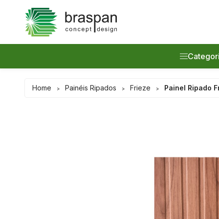
Categor
Promoção
Home
Painéis Ripados
Frieze
Painel Ripado 
>
>
>
Painéis Ri
Prateleira
Acessório
Lançamen
Serviços