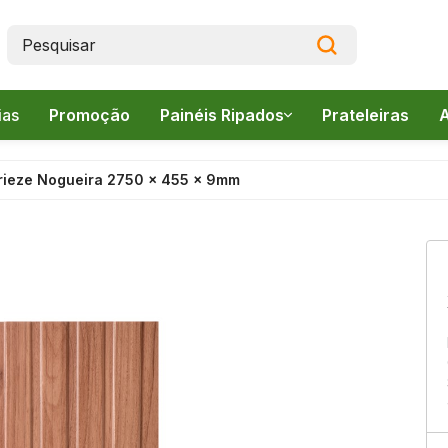
ias
Promoção
Painéis Ripados
Prateleiras
A
Canelado
Frieze Nogueira 2750 x 455 x 9mm
Frieze
pados
Lambri
s
(
(
s
v
tos
I