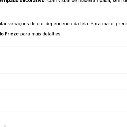
el ripado decorativo
, com visual de madeira ripada, sem ut
tar variações de cor dependendo da tela. Para maior precis
do Frieze
para mais detalhes.