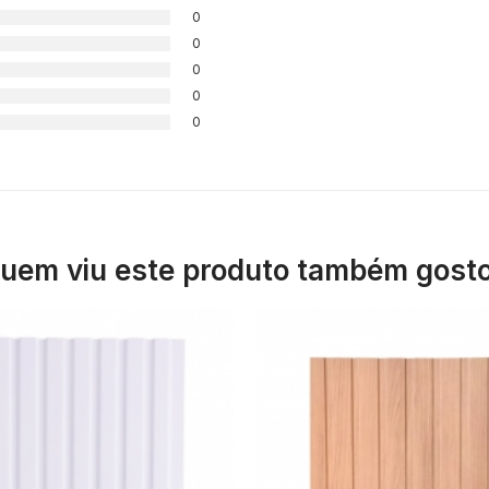
0
0
0
0
0
uem viu este produto também gost